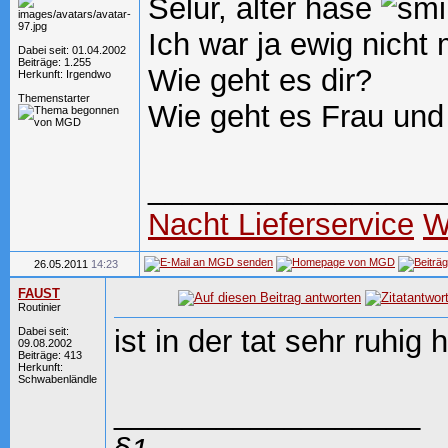
Selur, alter hase
Ich war ja ewig nicht 
Dabei seit: 01.04.2002
Beiträge: 1.255
Wie geht es dir?
Herkunft: Irgendwo
Themenstarter
Wie geht es Frau un
_________________
Nacht Lieferservice
W
26.05.2011
14:23
FAUST
Routinier
ist in der tat sehr ruhig 
Dabei seit:
09.08.2002
Beiträge: 413
Herkunft:
Schwabenländle
__________________