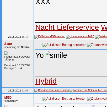
XXX
_________________
Nacht Lieferservice
W
25.05.2011
15:18
Selur
spamming old Newbie
Yo
Dabei seit: 13.03.2002
Beiträge: 10.949
_________________
Hybrid
25.05.2011
21:03
MGD
*spambitch*