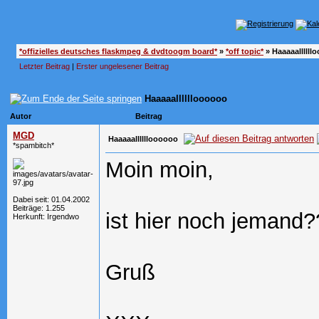
*offizielles deutsches flaskmpeg & dvdtoogm board*
»
*off topic*
»
Haaaaallllll
Letzter Beitrag
|
Erster ungelesener Beitrag
Haaaaalllllloooooo
Autor
Beitrag
MGD
Haaaaalllllloooooo
*spambitch*
Moin moin,
Dabei seit: 01.04.2002
Beiträge: 1.255
ist hier noch jemand
Herkunft: Irgendwo
Gruß