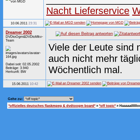
Nacht Lieferservice
W
10.06.2011
23:31
Dreamer 2002
DVDtoOgm&DVDtoMkv-
Team
Viele der Leute sind
auch nicht mehr tägli
Dabei seit: 02.05.2002
Wöchentlich mal.
Beiträge: 3.940
Herkunft: BW
15.06.2011
10:42
Gehe zu:
*offizielles deutsches flaskmpeg & dvdtoogm board*
»
*off topic*
»
Haaaaallllll