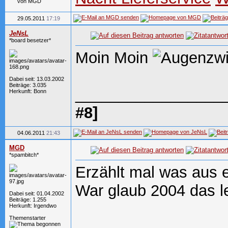
29.05.2011
17:19
JeNsL
*board besetzer*
Moin Moin
Dabei seit: 13.03.2002
Beiträge: 3.035
_________________
Herkunft: Bonn
#8]
04.06.2011
21:43
MGD
*spambitch*
Erzählt mal was aus 
War glaub 2004 das l
Dabei seit: 01.04.2002
Beiträge: 1.255
Herkunft: Irgendwo
Themenstarter
_________________