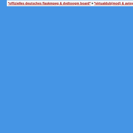
*offizielles deutsches flaskmpeg & dvdtoogm board*
»
*virtualdub(mod) & avis