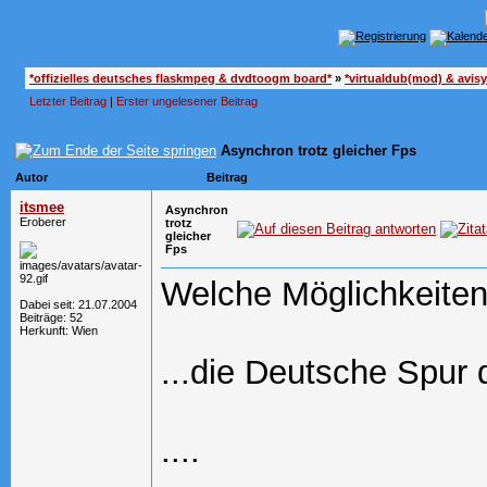
*offizielles deutsches flaskmpeg & dvdtoogm board*
»
*virtualdub(mod) & avis
Letzter Beitrag
|
Erster ungelesener Beitrag
Asynchron trotz gleicher Fps
Autor
Beitrag
itsmee
Asynchron
Eroberer
trotz
gleicher
Fps
Welche Möglichkeiten 
Dabei seit: 21.07.2004
Beiträge: 52
Herkunft: Wien
...die Deutsche Spur
....