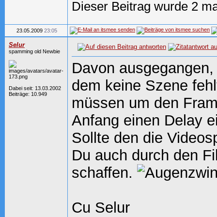
Dieser Beitrag wurde 2 ma
23.05.2009
23:05
Selur
spamming old Newbie
Davon ausgegangen, d
dem keine Szene fehlt
Dabei seit: 13.03.2002
Beiträge: 10.949
müssen um den Frame
Anfang einen Delay e
Sollte den die Videos
Du auch durch den Fi
schaffen.
Cu Selur