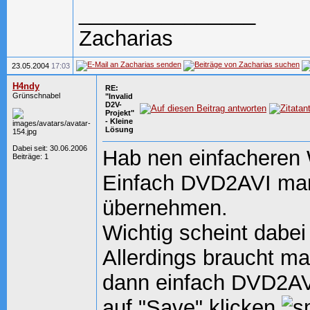
_______________
Zacharias
23.05.2004
17:03
H4ndy
RE:
Grünschnabel
"Invalid
D2V-
Projekt"
- Kleine
Lösung
Dabei seit: 30.06.2006
Hab nen einfacheren
Beiträge: 1
Einfach DVD2AVI manu
übernehmen.
Wichtig scheint dabei 
Allerdings braucht m
dann einfach DVD2AV
auf "Save" klicken