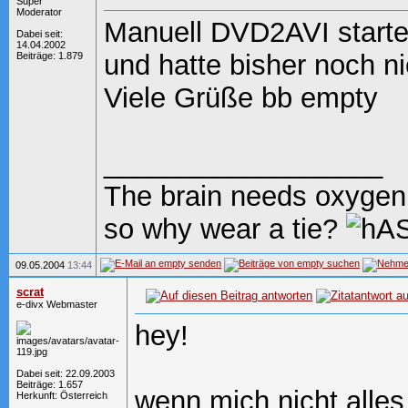
Super
Moderator
Manuell DVD2AVI starte
Dabei seit:
14.04.2002
und hatte bisher noch n
Beiträge: 1.879
Viele Grüße bb empty
__________________
The brain needs oxygen
so why wear a tie?
09.05.2004
13:44
scrat
e-divx Webmaster
hey!
Dabei seit: 22.09.2003
Beiträge: 1.657
wenn mich nicht alles
Herkunft: Österreich