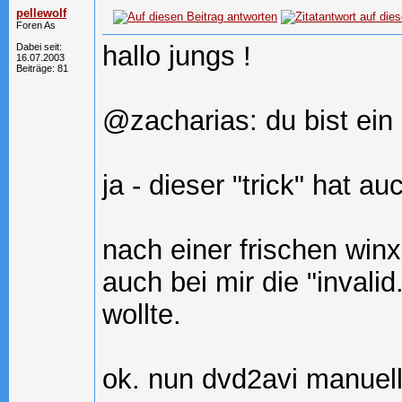
pellewolf
Foren As
hallo jungs !
Dabei seit:
16.07.2003
Beiträge: 81
@zacharias: du bist ein g
ja - dieser "trick" hat au
nach einer frischen win
auch bei mir die "invali
wollte.
ok. nun dvd2avi manuell g