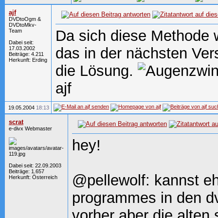
ajf
DVDtoOgm &
DVDtoMkv-
Da sich diese Methode w
Team
Dabei seit:
das in der nächsten Ver
17.03.2002
Beiträge: 4.211
Herkunft: Erding
die Lösung.
ajf
19.05.2004
18:13
scrat
e-divx Webmaster
hey!
Dabei seit: 22.09.2003
Beiträge: 1.657
@pellewolf: kannst e
Herkunft: Österreich
programmes in den dv
vorher aber die alten