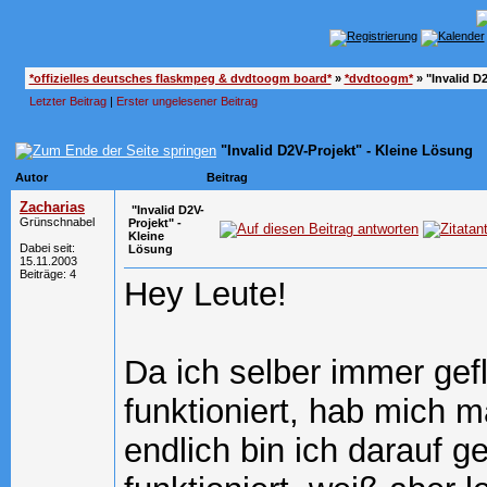
*offizielles deutsches flaskmpeg & dvdtoogm board*
»
*dvdtoogm*
»
"Invalid D
Letzter Beitrag
|
Erster ungelesener Beitrag
"Invalid D2V-Projekt" - Kleine Lösung
Autor
Beitrag
Zacharias
"Invalid D2V-
Grünschnabel
Projekt" -
Kleine
Dabei seit:
Lösung
15.11.2003
Beiträge: 4
Hey Leute!
Da ich selber immer gef
funktioniert, hab mich 
endlich bin ich darauf g