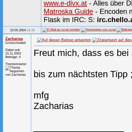
www.e-divx.at
- Alles über 
Matroska Guide
- Encoden m
Flask im IRC: S:
irc.chello.
19.05.2004
21:16
Zacharias
Grünschnabel
Freut mich, dass es bei 
Dabei seit:
15.11.2003
Beiträge: 4
Themenstarter
bis zum nächtsten Tipp ;
mfg
Zacharias
__________________