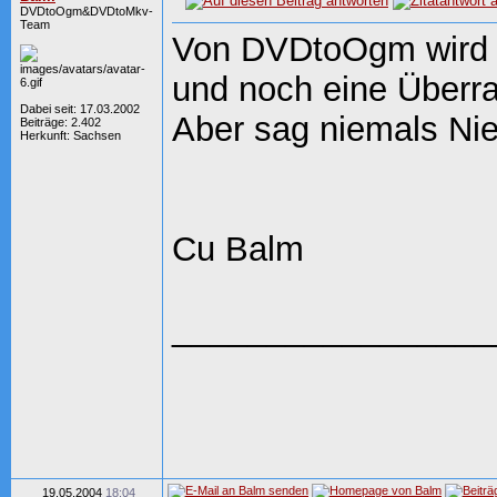
DVDtoOgm&DVDtoMkv-
Team
Von DVDtoOgm wird e
und noch eine Überras
Dabei seit: 17.03.2002
Aber sag niemals Ni
Beiträge: 2.402
Herkunft: Sachsen
Cu Balm
_________________
19.05.2004
18:04