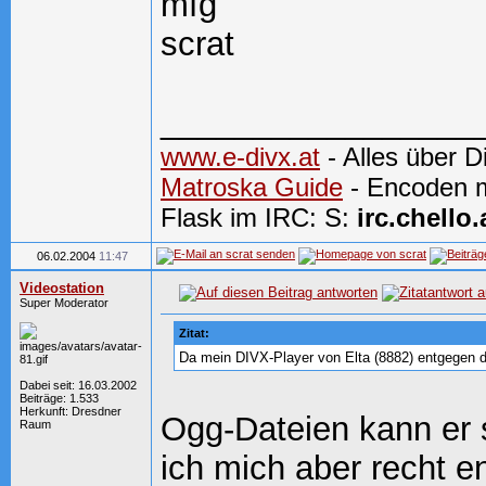
mfg
scrat
_________________
www.e-divx.at
- Alles über 
Matroska Guide
- Encoden m
Flask im IRC: S:
irc.chello.
06.02.2004
11:47
Videostation
Super Moderator
Zitat:
Da mein DIVX-Player von Elta (8882) entgegen d
Dabei seit: 16.03.2002
Beiträge: 1.533
Herkunft: Dresdner
Ogg-Dateien kann er s
Raum
ich mich aber recht e