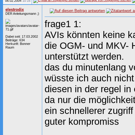
06.02.2004
10:16
elestrodix
DER Anleitungsmann ;)
frage1 1:
AVIs könnten keine ka
Dabei seit: 17.03.2002
Beiträge: 634
die OGM- und MKV- Hü
Herkunft: Bonner
Raum
unterstützt werden.
das du minutenlang vo
wüsste ich auch nicht
diesen in der regel in
da nur die möglichkeit
ein schnellerer zugrif
guter kompromiss