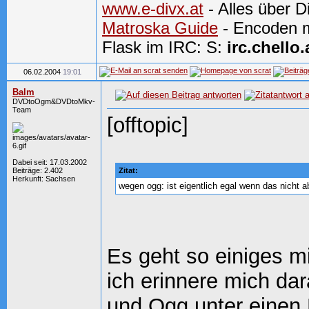
www.e-divx.at
- Alles über 
Matroska Guide
- Encoden m
Flask im IRC: S:
irc.chello.
06.02.2004
19:01
Balm
DVDtoOgm&DVDtoMkv-
Team
[offtopic]
Dabei seit: 17.03.2002
Beiträge: 2.402
Zitat:
Herkunft: Sachsen
wegen ogg: ist eigentlich egal wenn das nicht a
Es geht so einiges mi
ich erinnere mich da
und Ogg unter eine