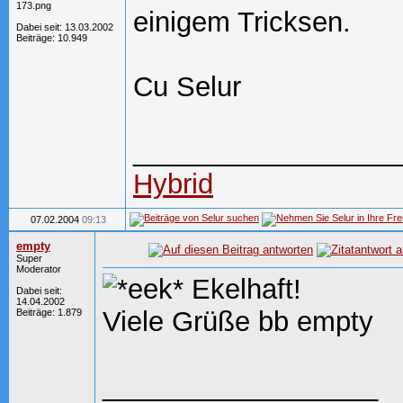
einigem Tricksen.
Dabei seit: 13.03.2002
Beiträge: 10.949
Cu Selur
_________________
Hybrid
07.02.2004
09:13
empty
Super
Moderator
Ekelhaft!
Dabei seit:
14.04.2002
Viele Grüße bb empty
Beiträge: 1.879
__________________