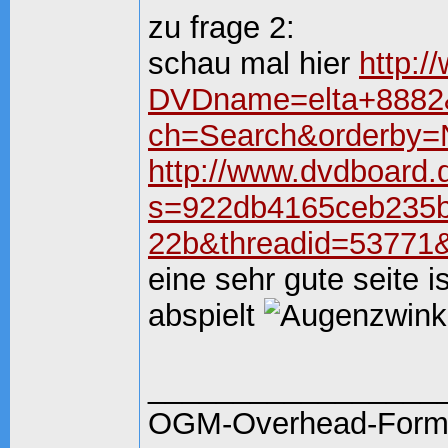
zu frage 2:
schau mal hier
http:/
DVDname=elta+8882
ch=Search&orderby
http://www.dvdboard.
s=922db4165ceb235
22b&threadid=53771&
eine sehr gute seite is
abspielt
_________________
OGM-Overhead-Form