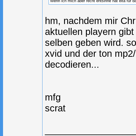
Wenn ich mich aber recht entsinne hat elta für 
hm, nachdem mir Chri
aktuellen playern gib
selben geben wird. s
xvid und der ton mp2/
decodieren...
mfg
scrat
_________________