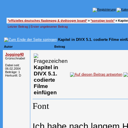
*offizielles deutsches flaskmpeg & dvdtoogm board*
»
*sonstige tools*
»
Kapite
Letzter Beitrag
|
Erster ungelesener Beitrag
Kapitel in DIVX 5.1. codierte Filme ein
Autor
Beitrag
Jogging40
Grünschnabel
Dabei seit:
Kapitel in
06.02.2004
Beiträge: 1
DIVX 5.1.
Herkunft: D
codierte
Filme
einfügen
Font
Ich habe nach langem H