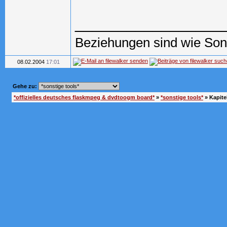
_________________
Beziehungen sind wie Song
08.02.2004
17:01
Gehe zu:
*offizielles deutsches flaskmpeg & dvdtoogm board*
»
*sonstige tools*
»
Kapite