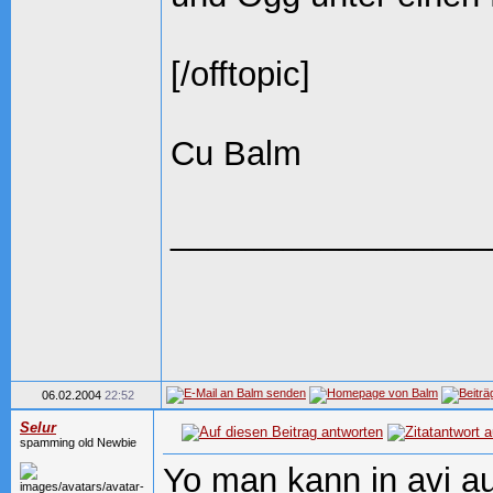
[/offtopic]
Cu Balm
_________________
06.02.2004
22:52
Selur
spamming old Newbie
Yo man kann in avi a