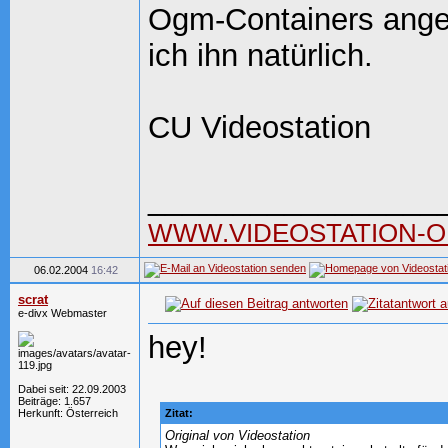
Ogm-Containers angek
ich ihn natürlich.
CU Videostation
_________________
WWW.VIDEOSTATION-O
06.02.2004
16:42
scrat
e-divx Webmaster
hey!
Dabei seit: 22.09.2003
Beiträge: 1.657
Herkunft: Österreich
Zitat:
Original von Videostation