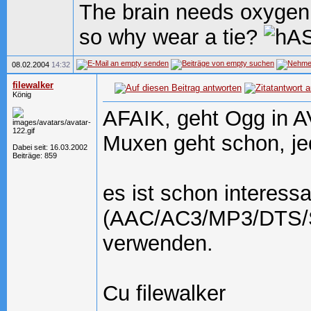
The brain needs oxygen
so why wear a tie?
08.02.2004
14:32
filewalker
König
AFAIK, geht Ogg in A
Muxen geht schon, j
Dabei seit: 16.03.2002
Beiträge: 859
es ist schon interessa
(AAC/AC3/MP3/DTS/SR
verwenden.
Cu filewalker