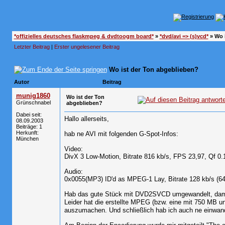
*offizielles deutsches flaskmpeg & dvdtoogm board*
»
*dvd/avi => (s)vcd*
»
Wo 
Letzter Beitrag
|
Erster ungelesener Beitrag
Wo ist der Ton abgeblieben?
Autor
Beitrag
munig1860
Wo ist der Ton
Grünschnabel
abgeblieben?
Dabei seit:
Hallo allerseits,
08.09.2003
Beiträge: 1
Herkunft:
hab ne AVI mit folgenden G-Spot-Infos:
München
Video:
DivX 3 Low-Motion, Bitrate 816 kb/s, FPS 23,97, Qf 0.1
Audio:
0x0055(MP3) ID'd as MPEG-1 Lay, Bitrate 128 kb/s (64
Hab das gute Stück mit DVD2SVCD umgewandelt, dami
Leider hat die erstellte MPEG (bzw. eine mit 750 MB u
auszumachen. Und schließlich hab ich auch ne einwandf