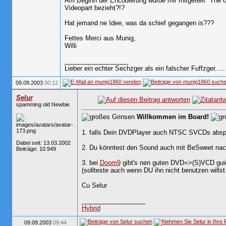
Am Beginn der Encodierung wurde mir mitgeteilt "The ori
Videopart bezieht?!?
Hat jemand ne Idee, was da schief gegangen is???
Fettes Merci aus Munig,
Willi
__________________
Lieber ein echter Sechzger als ein falscher Fuffzger.....
09.09.2003
00:12
Selur
spamming old Newbie
Willkommen im Board!
1. falls Dein DVDPlayer auch NTSC SVCDs absp
Dabei seit: 13.03.2002
2. Du könntest den Sound auch mit BeSweet na
Beiträge: 10.949
3. bei
Doom9
gibt's nen guten DVD=>(S)VCD guid
(sollteste auch wenn DU ihn nicht benutzen willst
Cu Selur
__________________
Hybrid
09.09.2003
09:44