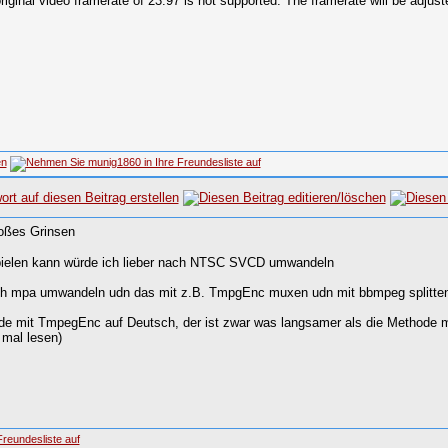
ginal video framerate of 23.97 is not supported. The framerate will be adjuste
ielen kann würde ich lieber nach NTSC SVCD umwandeln
ch mpa umwandeln udn das mit z.B. TmpgEnc muxen udn mit bbmpeg splitte
e mit TmpegEnc auf Deutsch, der ist zwar was langsamer als die Methode
 mal lesen)