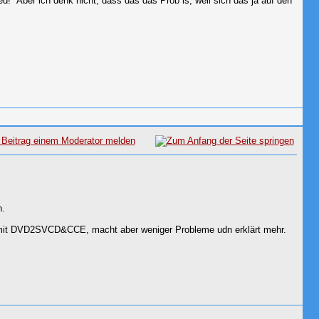
d!" Aber ich denk nicht, dass das das Prob is, weil sich das ja auf den
n.
 mit DVD2SVCD&CCE, macht aber weniger Probleme udn erklärt mehr.