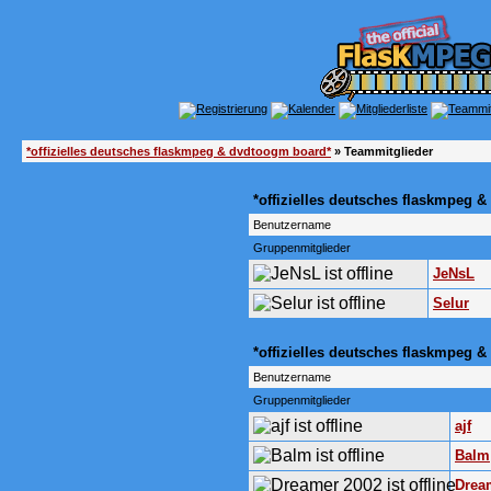
*offizielles deutsches flaskmpeg & dvdtoogm board*
» Teammitglieder
*offizielles deutsches flaskmpeg 
Benutzername
Gruppenmitglieder
JeNsL
Selur
*offizielles deutsches flaskmpeg
Benutzername
Gruppenmitglieder
ajf
Balm
Drea