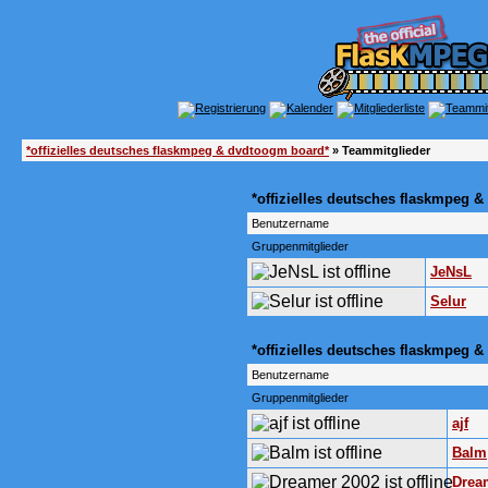
*offizielles deutsches flaskmpeg & dvdtoogm board*
» Teammitglieder
*offizielles deutsches flaskmpeg 
Benutzername
Gruppenmitglieder
JeNsL
Selur
*offizielles deutsches flaskmpeg
Benutzername
Gruppenmitglieder
ajf
Balm
Drea