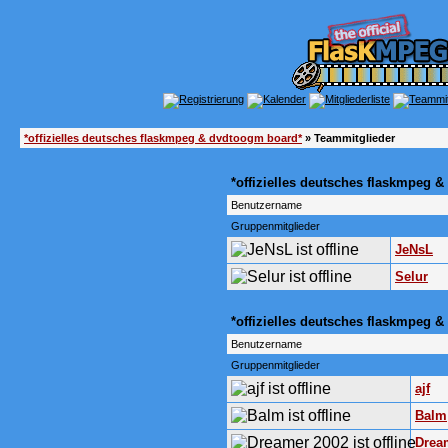
*offizielles deutsches flaskmpeg & dvdtoogm board*
» Teammitglieder
*offizielles deutsches flaskmpeg 
Benutzername
Gruppenmitglieder
JeNsL
Selur
*offizielles deutsches flaskmpeg
Benutzername
Gruppenmitglieder
ajf
Balm
Drea