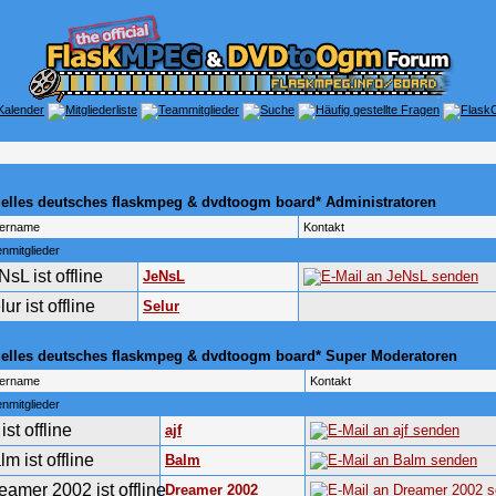
zielles deutsches flaskmpeg & dvdtoogm board* Administratoren
zername
Kontakt
nmitglieder
JeNsL
Selur
zielles deutsches flaskmpeg & dvdtoogm board* Super Moderatoren
zername
Kontakt
nmitglieder
ajf
Balm
Dreamer 2002