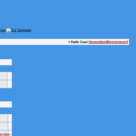
» Hallo Gast [
Anmelden
|
Registrieren
]