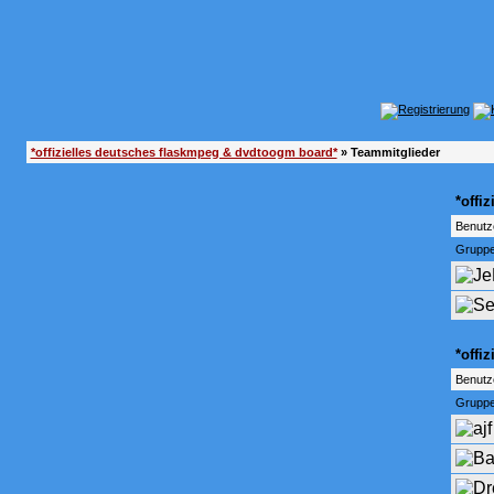
*offizielles deutsches flaskmpeg & dvdtoogm board*
» Teammitglieder
*offi
Benut
Gruppe
*offi
Benut
Gruppe