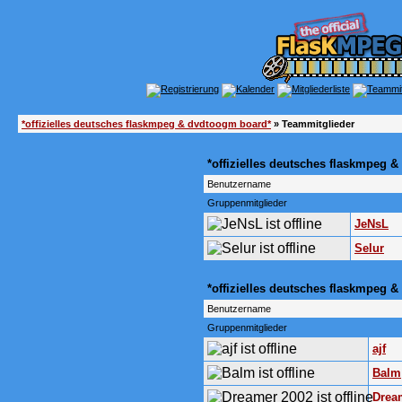
*offizielles deutsches flaskmpeg & dvdtoogm board*
» Teammitglieder
*offizielles deutsches flaskmpeg 
Benutzername
Gruppenmitglieder
JeNsL
Selur
*offizielles deutsches flaskmpeg
Benutzername
Gruppenmitglieder
ajf
Balm
Drea