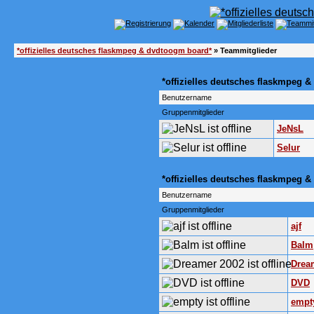
*offizielles deutsches flaskmpeg & dvdtoogm board*
» Teammitglieder
*offizielles deutsches flaskmpeg 
Benutzername
Gruppenmitglieder
JeNsL
Selur
*offizielles deutsches flaskmpeg
Benutzername
Gruppenmitglieder
ajf
Balm
Drea
DVD
empt