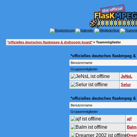
*offizielles deutsches flaskmpeg & dvdtoogm board*
» Teammitglieder
*offizielles deutsches flaskmpeg 
Benutzername
Gruppenmitglieder
JeNsL
Selur
*offizielles deutsches flaskmpeg
Benutzername
Gruppenmitglieder
ajf
Balm
Drea