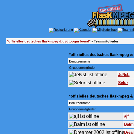
*offizielles deutsches flaskmpeg & dvdtoogm board*
» Teammitglieder
*offizielles deutsches flaskmpeg 
Benutzername
Gruppenmitglieder
JeNsL
Selur
*offizielles deutsches flaskmpeg
Benutzername
Gruppenmitglieder
ajf
Balm
Drea