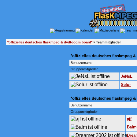
*offizielles deutsches flaskmpeg & dvdtoogm board*
» Teammitglieder
*offizielles deutsches flaskmpeg 
Benutzername
Gruppenmitglieder
JeNsL
Selur
*offizielles deutsches flaskmpeg
Benutzername
Gruppenmitglieder
ajf
Balm
Drea