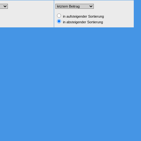
in aufsteigender Sortierung
in absteigender Sortierung