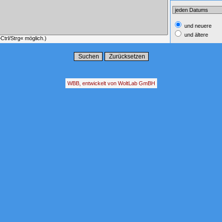
und neuere
und ältere
trl/Strg« möglich.)
WBB, entwickelt von WoltLab GmBH