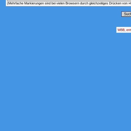
(Mehrfache Markierungen sind bei vielen Browsern durch gleichzeitiges Drücken von »C
WBB, ent