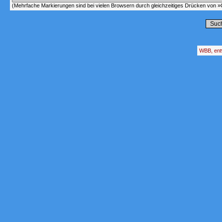
(Mehrfache Markierungen sind bei vielen Browsern durch gleichzeitiges Drücken von »C
WBB, ent