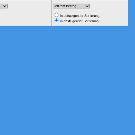
in aufsteigender Sortierung
in absteigender Sortierung