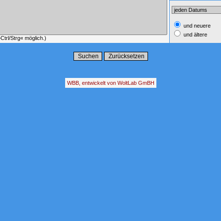
und neuere
und ältere
trl/Strg« möglich.)
WBB, entwickelt von WoltLab GmBH