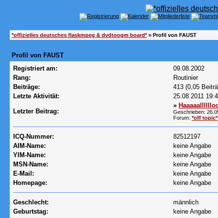
*offizielles deutsches flaskmpeg & dvdtoogm board*
» Profil von FAUST
Profil von FAUST
Registriert am:
09.08.2002
Rang:
Routinier
Beiträge:
413 (0,05 Beitr
Letzte Aktivität:
25.08.2011
19:
»
Haaaaallllll
Letzter Beitrag:
Geschrieben: 26.
Forum:
*off topic*
ICQ-Nummer:
82512197
AIM-Name:
keine Angabe
YIM-Name:
keine Angabe
MSN-Name:
keine Angabe
E-Mail:
keine Angabe
Homepage:
keine Angabe
Geschlecht:
männlich
Geburtstag:
keine Angabe