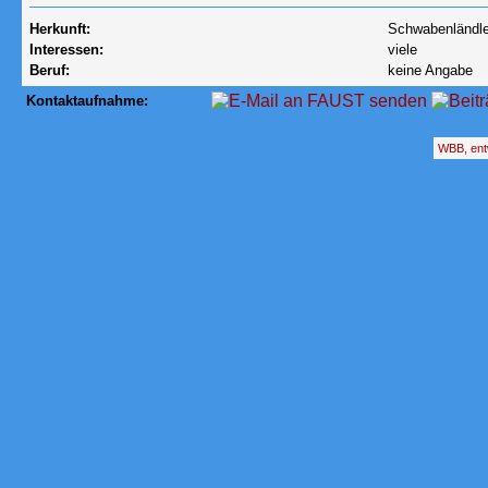
Herkunft:
Schwabenländl
Interessen:
viele
Beruf:
keine Angabe
Kontaktaufnahme:
WBB, ent