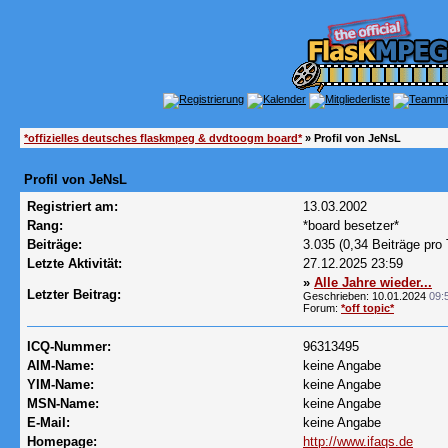
*offizielles deutsches flaskmpeg & dvdtoogm board*
» Profil von JeNsL
Profil von JeNsL
Registriert am:
13.03.2002
Rang:
*board besetzer*
Beiträge:
3.035 (0,34 Beiträge pro 
Letzte Aktivität:
27.12.2025
23:59
»
Alle Jahre wieder...
Letzter Beitrag:
Geschrieben: 10.01.2024
09:
Forum:
*off topic*
ICQ-Nummer:
96313495
AIM-Name:
keine Angabe
YIM-Name:
keine Angabe
MSN-Name:
keine Angabe
E-Mail:
keine Angabe
Homepage:
http://www.ifaqs.de