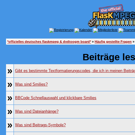
*offizielles deutsches flaskmpeg & dvdtoogm board*
»
Häufig gestellte Fragen
»
Beiträge le
»
Gibt es bestimmte Textformatierungscodes, die ich in meinen Beitr
»
Was sind Smilies?
»
BBCode Schnellauswahl und klickbare Smilies
»
Was sind Dateianhänge?
»
Was sind Beitrags-Symbole?