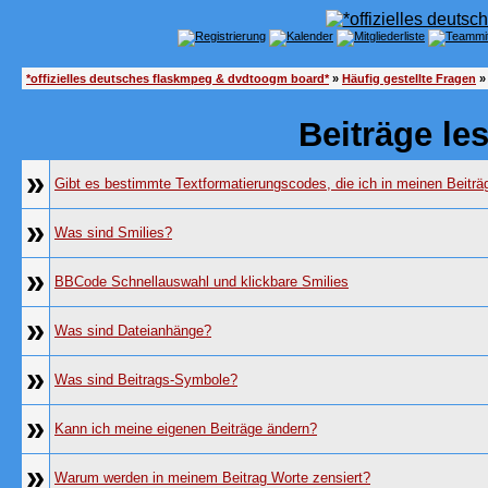
*offizielles deutsches flaskmpeg & dvdtoogm board*
»
Häufig gestellte Fragen
»
Beiträge le
»
Gibt es bestimmte Textformatierungscodes, die ich in meinen Beitr
»
Was sind Smilies?
»
BBCode Schnellauswahl und klickbare Smilies
»
Was sind Dateianhänge?
»
Was sind Beitrags-Symbole?
»
Kann ich meine eigenen Beiträge ändern?
»
Warum werden in meinem Beitrag Worte zensiert?