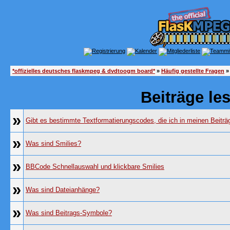
*offizielles deutsches flaskmpeg & dvdtoogm board*
»
Häufig gestellte Fragen
»
Beiträge le
»
Gibt es bestimmte Textformatierungscodes, die ich in meinen Beitr
»
Was sind Smilies?
»
BBCode Schnellauswahl und klickbare Smilies
»
Was sind Dateianhänge?
»
Was sind Beitrags-Symbole?