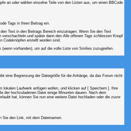
nöpfe an oder wählen einzelne Teile von den Listen aus, um einen BBCode
de Tags in Ihren Beitrag ein.
en Text in den Beitrags Bereich einzutragen. Wenn Sie den Text
h verschachteln und später dann den
Alle offenen Tags schliessen
Knopf
en Codeknöpfen erstellt worden sind.
 (wenn vorhanden), um auf die volle Liste von Smilies zuzugreifen.
gibt eine Begrenzung der Dateigröße für die Anhänge, da das Forum nicht
 lokalen Laufwerk anfügen wollen, und klicken auf [ Speichern ]. Ihre
öße der hochzuladenen Datei einige Minunten dauern. Nach dem
rlaubt hat, können Sie nun eine weitere Datei hochladen oder die zuvor
en Sie den Link, mit dem Dateinamen.