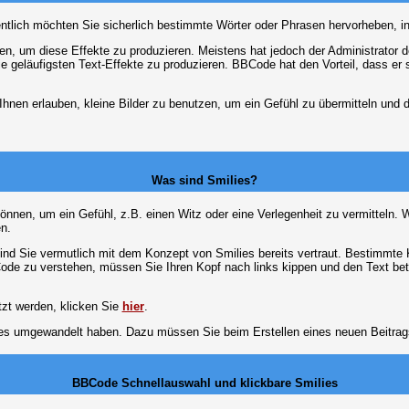
entlich möchten Sie sicherlich bestimmte Wörter oder Phrasen hervorheben, in
 um diese Effekte zu produzieren. Meistens hat jedoch der Administrator
e geläufigsten Text-Effekte zu produzieren. BBCode hat den Vorteil, dass er 
e Ihnen erlauben, kleine Bilder zu benutzen, um ein Gefühl zu übermitteln und
Was sind Smilies?
en können, um ein Gefühl, z.B. einen Witz oder eine Verlegenheit zu vermittel
n.
ind Sie vermutlich mit dem Konzept von Smilies bereits vertraut. Bestimmt
ode zu verstehen, müssen Sie Ihren Kopf nach links kippen und den Text be
tzt werden, klicken Sie
hier
.
lies umgewandelt haben. Dazu müssen Sie beim Erstellen eines neuen Beitrags
BBCode Schnellauswahl und klickbare Smilies