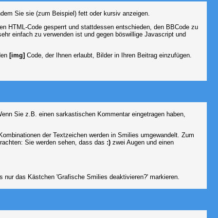
dem Sie sie (zum Beispiel) fett oder kursiv anzeigen.
 den HTML-Code gesperrt und stattdessen entschieden, den BBCode zu
sehr einfach zu verwenden ist und gegen böswillige Javascript und
 den
[img]
Code, der Ihnen erlaubt, Bilder in Ihren Beitrag einzufügen.
n. Wenn Sie z.B. einen sarkastischen Kommentar eingetragen haben,
e Kombinationen der Textzeichen werden in Smilies umgewandelt. Zum
trachten: Sie werden sehen, dass das
:)
zwei Augen und einen
 nur das Kästchen 'Grafische Smilies deaktivieren?' markieren.