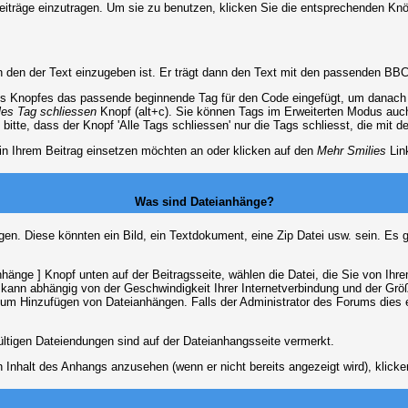
Beiträge einzutragen. Um sie zu benutzen, klicken Sie die entsprechenden K
 den der Text einzugeben ist. Er trägt dann den Text mit den passenden BBCo
s Knopfes das passende beginnende Tag für den Code eingefügt, um danach d
les Tag schliessen
Knopf (alt+c). Sie können Tags im Erweiterten Modus auc
itte, dass der Knopf 'Alle Tags schliessen' nur die Tags schliesst, die mit d
 in Ihrem Beitrag einsetzen möchten an oder klicken auf den
Mehr Smilies
Link
Was sind Dateianhänge?
gen. Diese könnten ein Bild, ein Textdokument, eine Zip Datei usw. sein. Es 
änge ] Knopf unten auf der Beitragsseite, wählen die Datei, die Sie von Ihrem
kann abhängig von der Geschwindigkeit Ihrer Internetverbindung und der Gr
zum Hinzufügen von Dateianhängen. Falls der Administrator des Forums dies e
ültigen Dateiendungen sind auf der Dateianhangsseite vermerkt.
 Inhalt des Anhangs anzusehen (wenn er nicht bereits angezeigt wird), klick