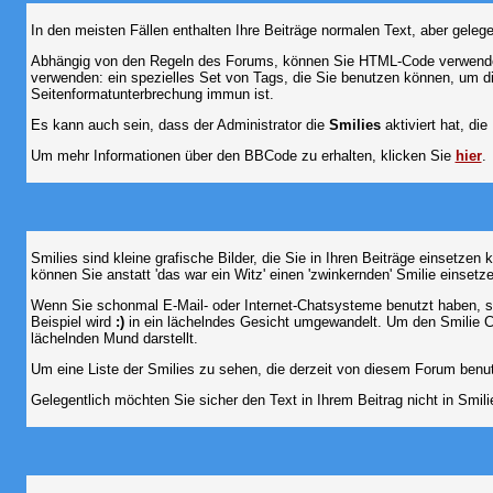
In den meisten Fällen enthalten Ihre Beiträge normalen Text, aber geleg
Abhängig von den Regeln des Forums, können Sie HTML-Code verwenden,
verwenden: ein spezielles Set von Tags, die Sie benutzen können, um di
Seitenformatunterbrechung immun ist.
Es kann auch sein, dass der Administrator die
Smilies
aktiviert hat, di
Um mehr Informationen über den BBCode zu erhalten, klicken Sie
hier
.
Smilies sind kleine grafische Bilder, die Sie in Ihren Beiträge einsetz
können Sie anstatt 'das war ein Witz' einen 'zwinkernden' Smilie einsetze
Wenn Sie schonmal E-Mail- oder Internet-Chatsysteme benutzt haben, s
Beispiel wird
:)
in ein lächelndes Gesicht umgewandelt. Um den Smilie C
lächelnden Mund darstellt.
Um eine Liste der Smilies zu sehen, die derzeit von diesem Forum benu
Gelegentlich möchten Sie sicher den Text in Ihrem Beitrag nicht in Smi