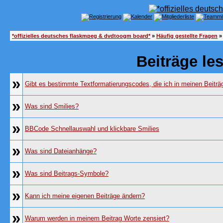
*offizielles deutsches flaskmpeg & dvdtoogm board*
»
Häufig gestellte Fragen
»
Beiträge le
»
Gibt es bestimmte Textformatierungscodes, die ich in meinen Beitr
»
Was sind Smilies?
»
BBCode Schnellauswahl und klickbare Smilies
»
Was sind Dateianhänge?
»
Was sind Beitrags-Symbole?
»
Kann ich meine eigenen Beiträge ändern?
»
Warum werden in meinem Beitrag Worte zensiert?