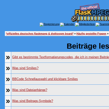
*offizielles deutsches flaskmpeg & dvdtoogm board*
»
Häufig gestellte Fragen
»
Beiträge le
»
Gibt es bestimmte Textformatierungscodes, die ich in meinen Beitr
»
Was sind Smilies?
»
BBCode Schnellauswahl und klickbare Smilies
»
Was sind Dateianhänge?
»
Was sind Beitrags-Symbole?