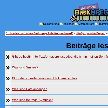
*offizielles deutsches flaskmpeg & dvdtoogm board*
»
Häufig gestellte Fragen
»
Beiträge le
»
Gibt es bestimmte Textformatierungscodes, die ich in meinen Beitr
»
Was sind Smilies?
»
BBCode Schnellauswahl und klickbare Smilies
»
Was sind Dateianhänge?
»
Was sind Beitrags-Symbole?