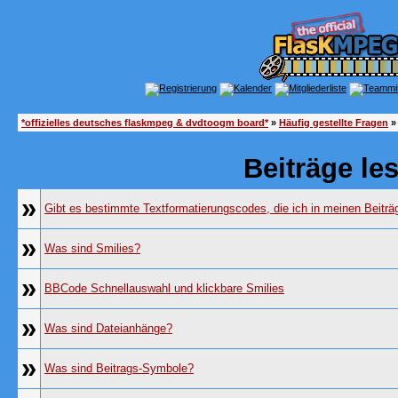
*offizielles deutsches flaskmpeg & dvdtoogm board*
»
Häufig gestellte Fragen
»
Beiträge le
»
Gibt es bestimmte Textformatierungscodes, die ich in meinen Beitr
»
Was sind Smilies?
»
BBCode Schnellauswahl und klickbare Smilies
»
Was sind Dateianhänge?
»
Was sind Beitrags-Symbole?