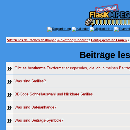
*offizielles deutsches flaskmpeg & dvdtoogm board*
»
Häufig gestellte Fragen
»
Beiträge le
»
Gibt es bestimmte Textformatierungscodes, die ich in meinen Beitr
»
Was sind Smilies?
»
BBCode Schnellauswahl und klickbare Smilies
»
Was sind Dateianhänge?
»
Was sind Beitrags-Symbole?