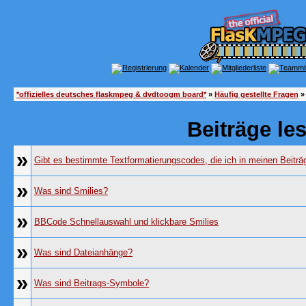
*offizielles deutsches flaskmpeg & dvdtoogm board*
»
Häufig gestellte Fragen
»
Beiträge le
»
Gibt es bestimmte Textformatierungscodes, die ich in meinen Beitr
»
Was sind Smilies?
»
BBCode Schnellauswahl und klickbare Smilies
»
Was sind Dateianhänge?
»
Was sind Beitrags-Symbole?