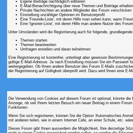
Eigene Beiträge nachträglich editieren
E-Mail-Benachrichtigung über neue Themen und Beiträge erhalten
Private Nachrichten an andere Mitglieder des Forum verschicken
Einstellung unzähliger Optionen im Benutzerprofil
Eine 'Freunde-Liste', mit deren Hilfe man sehen kann, wann Fre
Eine 'Ignorier-Liste', mit deren Hilfe man andere Nutzer des Foru
Unter Umständen wird die Registrierung auch für folgende, grundlegende
Themen starten
Themen beantworten
Umfragen erstellen und daran teilnehmen
Eine Registrierung ist kostenfrei, unterliegt aber gewissen Bestimmung
gültige E-Mail-Adresse. Je nach Einstellung müssen Sie ein Passwort fü
weitergegeben. Ob Ihnen andere Benutzer des Forum E-Mails zuschicken 
der Registrierung auf Gültigkeit überprüft wird. Dazu wird Ihnen eine E-M
Die Verwendung von Cookies auf diesem Forum ist optional, könnte die
Anzeige, ob seit Ihrem letzten Besuch ein neuer Beitrag in einem Foru
Funktionen.
Wenn Sie sich registrieren, können Sie die Option 'Automatisches Anme
mit anderen teilen, wie in einem Internet Cafe, an einer Schule, etc. wär
Dieses Forum gibt Ihnen ausserdem die Möglichkeit, Ihre derzeitige Si
nicht in einem Cookie gespeichert werden sollen, so werden die Sitzung