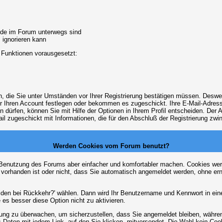
unde im Forum unterwegs sind
m ignorieren kann
 Funktionen vorausgesetzt:
en, die Sie unter Umständen vor Ihrer Registrierung bestätigen müssen. Deswe
r Ihren Account festlegen oder bekommen es zugeschickt. Ihre E-Mail-Adresse
dürfen, können Sie mit Hilfe der Optionen in Ihrem Profil entscheiden. Der
ail zugeschickt mit Informationen, die für den Abschluß der Registrierung zwin
Werden Cookies vom Forum benutzt?
 Benutzung des Forums aber einfacher und komfortabler machen. Cookies werd
m vorhanden ist oder nicht, dass Sie automatisch angemeldet werden, ohne 
lden bei Rückkehr?' wählen. Dann wird Ihr Benutzername und Kennwort in ein
e es besser diese Option nicht zu aktivieren.
tzung zu überwachen, um sicherzustellen, dass Sie angemeldet bleiben, währ
s-Daten mit jedem Link, auf den Sie klicken, mitversendet. Die Wahl kein Co