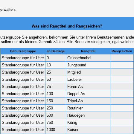
erwalten.
Was sind Rangtitel und Rangzeichen?
nutzergruppe Sie angehören, bekommen Sie unter Ihrem Benutzernamen andere 
 sollen nur als kleines Gimmik zählen. Alle Benutzer sind gleich, egal welch
Benutzergruppe
ab Beiträge
Rangtitel
Rangzeichen
Standardgruppe für User
0
Grünschnabel
Standardgruppe für User
10
Jungspund
Standardgruppe für User
25
Mitglied
Standardgruppe für User
50
Eroberer
Standardgruppe für User
75
Foren As
Standardgruppe für User
100
Doppel-As
Standardgruppe für User
150
Tripel-As
Standardgruppe für User
250
Routinier
Standardgruppe für User
500
Haudegen
Standardgruppe für User
750
König
Standardgruppe für User
1000
Kaiser