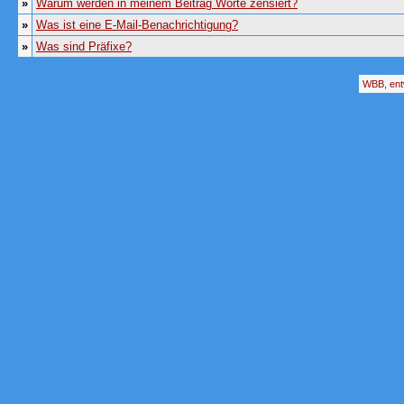
»
Warum werden in meinem Beitrag Worte zensiert?
»
Was ist eine E-Mail-Benachrichtigung?
»
Was sind Präfixe?
WBB, ent