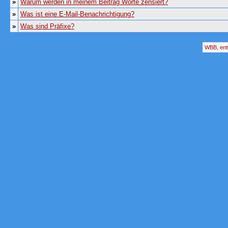
»
Warum werden in meinem Beitrag Worte zensiert?
»
Was ist eine E-Mail-Benachrichtigung?
»
Was sind Präfixe?
WBB, ent