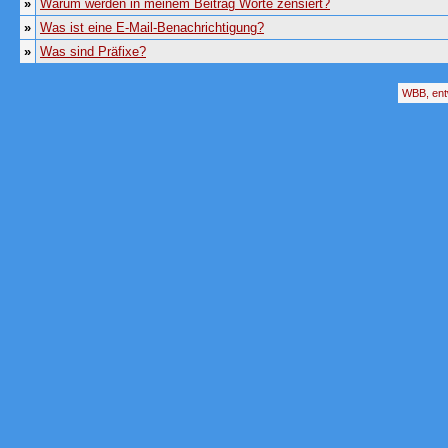
»
Warum werden in meinem Beitrag Worte zensiert?
»
Was ist eine E-Mail-Benachrichtigung?
»
Was sind Präfixe?
WBB, ent