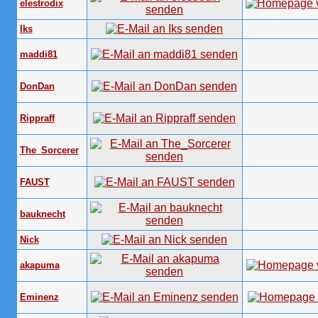
elestrodix
Iks
maddi81
DonDan
Rippraff
The_Sorcerer
FAUST
bauknecht
Nick
akapuma
Eminenz