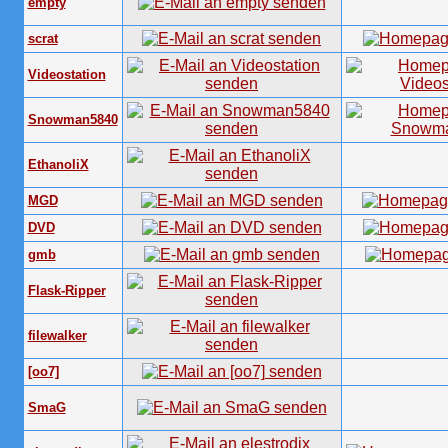
empty
scrat
Videostation
Snowman5840
EthanoliX
MGD
DVD
gmb
Flask-Ripper
filewalker
[oo7]
SmaG