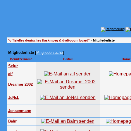
*offizielles deutsches flaskmpeg & dvdtoogm board*
» Mitgliederliste
Mitgliederliste
[
Mitgliedersuche
]
Benutzername
E-Mail
Home
Selur
ajf
Dreamer 2002
JeNsL
Jensenmann
Balm