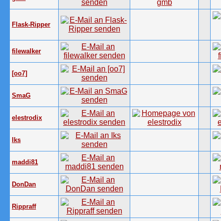
Flask-Ripper
filewalker
[oo7]
SmaG
elestrodix
Iks
maddi81
DonDan
Rippraff