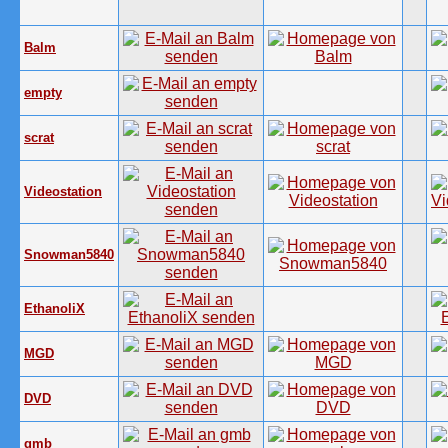
Balm
empty
scrat
Videostation
Snowman5840
EthanoliX
MGD
DVD
gmb