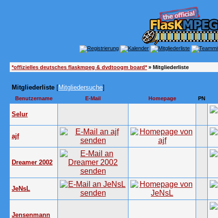
*offizielles deutsches flaskmpeg & dvdtoogm board*
» Mitgliederliste
Mitgliederliste
[
Mitgliedersuche
]
Benutzername
E-Mail
Homepage
PN
Selur
ajf
Dreamer 2002
JeNsL
Jensenmann