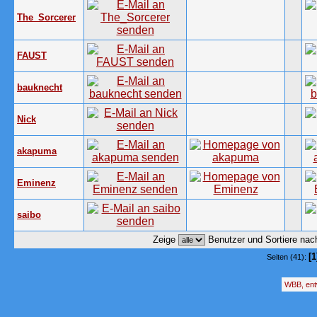
The_Sorcerer
FAUST
bauknecht
Nick
akapuma
Eminenz
saibo
Zeige
Benutzer und Sortiere na
[1
Seiten (41):
WBB, ent