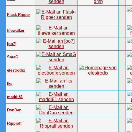
Flask-Ripper
filewalker
[oo7]
SmaG
elestrodix
Iks
maddi81
DonDan
Rippraff