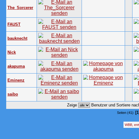
The_Sorcerer
FAUST
bauknecht
Nick
akapuma
Eminenz
saibo
Zeige
Benutzer und Sortiere na
[1
Seiten (41):
WBB, ent