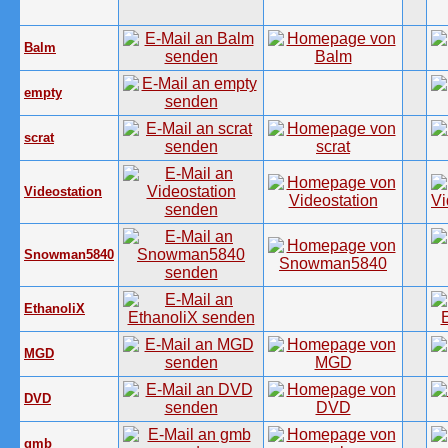
Balm
empty
scrat
Videostation
Snowman5840
EthanoliX
MGD
DVD
gmb