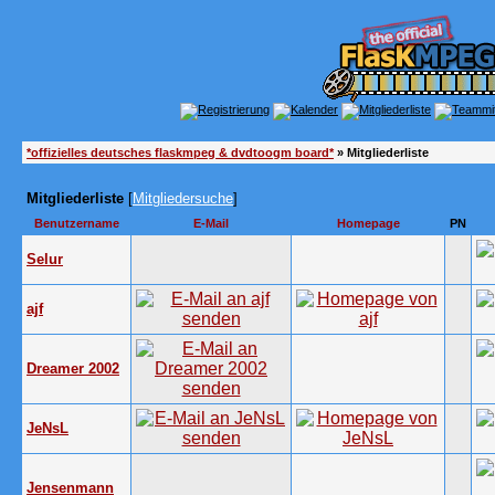
*offizielles deutsches flaskmpeg & dvdtoogm board*
» Mitgliederliste
Mitgliederliste
[
Mitgliedersuche
]
Benutzername
E-Mail
Homepage
PN
Selur
ajf
Dreamer 2002
JeNsL
Jensenmann