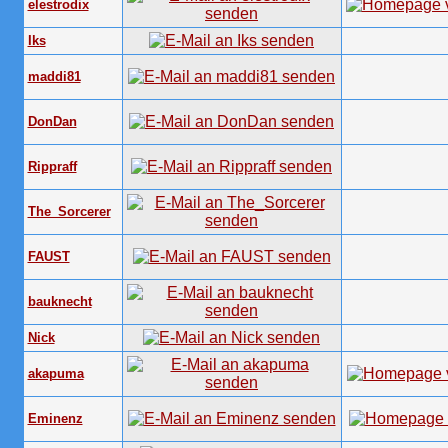
elestrodix
Iks
maddi81
DonDan
Rippraff
The_Sorcerer
FAUST
bauknecht
Nick
akapuma
Eminenz