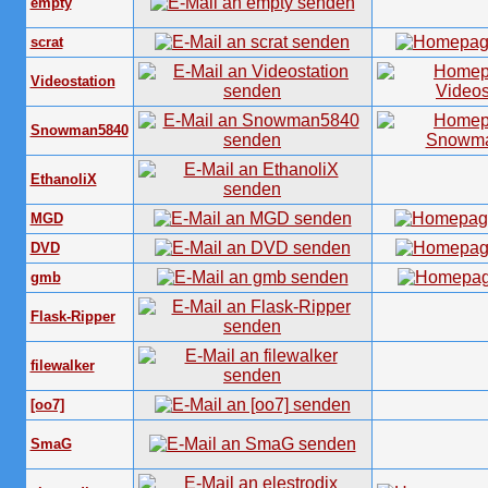
empty
scrat
Videostation
Snowman5840
EthanoliX
MGD
DVD
gmb
Flask-Ripper
filewalker
[oo7]
SmaG