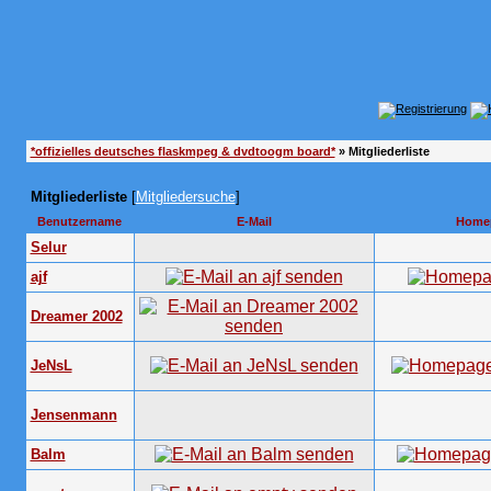
*offizielles deutsches flaskmpeg & dvdtoogm board*
» Mitgliederliste
Mitgliederliste
[
Mitgliedersuche
]
Benutzername
E-Mail
Home
Selur
ajf
Dreamer 2002
JeNsL
Jensenmann
Balm