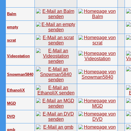
Balm
empty
scrat
Videostation
Snowman5840
EthanoliX
MGD
DVD
gmb