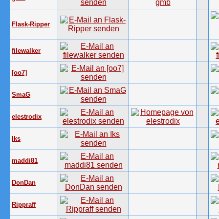
Flask-Ripper
filewalker
[oo7]
SmaG
elestrodix
Iks
maddi81
DonDan
Rippraff