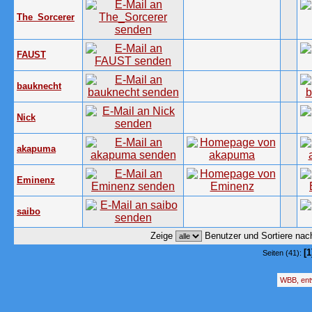
The_Sorcerer
FAUST
bauknecht
Nick
akapuma
Eminenz
saibo
Zeige
Benutzer und Sortiere na
[1
Seiten (41):
WBB, ent