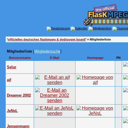
*offizielles deutsches flaskmpeg & dvdtoogm board*
» Mitgliederliste
Mitgliederliste
[
Mitgliedersuche
]
Benutzername
E-Mail
Homepage
PN
Selur
ajf
Dreamer 2002
JeNsL
Jensenmann