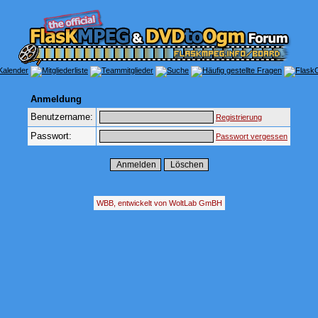
Anmeldung
Benutzername:
Registrierung
Passwort:
Passwort vergessen
WBB, entwickelt von WoltLab GmBH