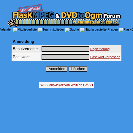
Anmeldung
Benutzername:
Registrierung
Passwort:
Passwort vergessen
WBB, entwickelt von WoltLab GmBH