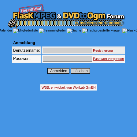
Anmeldung
Benutzername:
Registrierung
Passwort:
Passwort vergessen
WBB, entwickelt von WoltLab GmBH