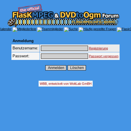
Anmeldung
Benutzername:
Registrierung
Passwort:
Passwort vergessen
WBB, entwickelt von WoltLab GmBH