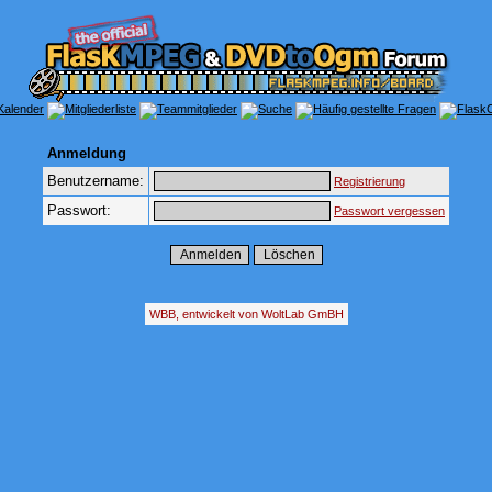
Anmeldung
Benutzername:
Registrierung
Passwort:
Passwort vergessen
WBB, entwickelt von WoltLab GmBH