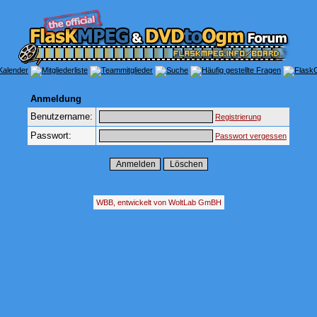
Anmeldung
Benutzername:
Registrierung
Passwort:
Passwort vergessen
WBB, entwickelt von WoltLab GmBH