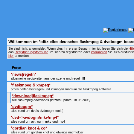
Willkommen im *offizielles deutsches flaskmpeg & dvdtoogm board
Sie sind nicht angemeldet. Wenn dies Ihr erster Besuch hier ist, lesen Sie sich die
Hil
das
Registrierungsformular
um sich zu registrieren oder
informieren
Sie sich ausführli
hier
anmelden.
Foren
*news|regeln*
allgemeine neuigkeiten aus der szene und regeln !!!
*flaskmpeg & xmpeg*
profis helfen bei fragen und lösungen rund um die flaskmpeg software
*download|flaskmpeg*
alle flaskmpeg downloads (letztes update: 18.03.2005)
*dvdtoogm*
alles rund um dvd's dvdtoogm-tool :)
*dvd=>avi/ogm/mkv/mp4*
alles rund um avi, ogm, mkv und mp4
*gordian knot & co*
alles rund um gordian knot und etwaige nachfolger