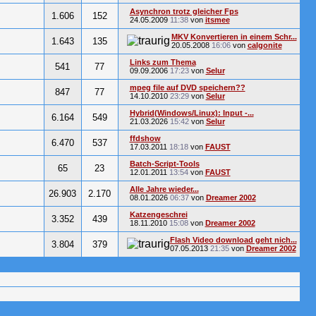
Asynchron trotz gleicher Fps
1.606
152
24.05.2009
11:38
von
itsmee
MKV Konvertieren in einem Schr...
1.643
135
20.05.2008
16:06
von
calgonite
Links zum Thema
541
77
09.09.2006
17:23
von
Selur
mpeg file auf DVD speichern??
847
77
14.10.2010
23:29
von
Selur
Hybrid(Windows/Linux): Input -...
6.164
549
21.03.2026
15:42
von
Selur
ffdshow
6.470
537
17.03.2011
18:18
von
FAUST
Batch-Script-Tools
65
23
12.01.2011
13:54
von
FAUST
Alle Jahre wieder...
26.903
2.170
08.01.2026
06:37
von
Dreamer 2002
Katzengeschrei
3.352
439
18.11.2010
15:08
von
Dreamer 2002
Flash Video download geht nich...
3.804
379
07.05.2013
21:35
von
Dreamer 2002