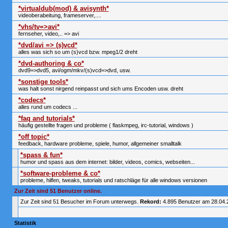
*virtualdub(mod) & avisynth*
videoberabeitung, frameserver,....
*vhs/tv=>avi*
fernseher, video,.. => avi
*dvd/avi => (s)vcd*
alles was sich so um (s)vcd bzw. mpeg1/2 dreht
*dvd-authoring & co*
dvd9=>dvd5, avi/ogm/mkv/(s)vcd=>dvd, usw.
*sonstige tools*
was halt sonst nirgend reinpasst und sich ums Encoden usw. dreht
*codecs*
alles rund um codecs ...
*faq and tutorials*
häufig gestellte fragen und probleme ( flaskmpeg, irc-tutorial, windows )
*off topic*
feedback, hardware probleme, spiele, humor, allgemeiner smalltalk
*spass & fun*
humor und spass aus dem internet: bilder, videos, comics, webseiten...
*software-probleme & co*
probleme, hilfen, tweaks, tutorials und ratschläge für alle windows versionen
Zur Zeit sind 51 Benutzer online.
Zur Zeit sind 51 Besucher im Forum unterwegs.
Rekord:
4.895 Benutzer am 28.04
Statistik