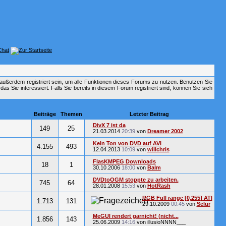
außerdem registriert sein, um alle Funktionen dieses Forums zu nutzen. Benutzen Sie
 Sie interessiert. Falls Sie bereits in diesem Forum registriert sind, können Sie sich
Beiträge
Themen
Letzter Beitrag
DivX 7 ist da
149
25
21.03.2014
20:39
von
Dreamer 2002
Kein Ton von DVD auf AVI
4.155
493
12.04.2013
10:09
von
willchris
FlasKMPEG Downloads
18
1
30.10.2006
18:00
von
Balm
DVDtoOGM stoppte zu arbeiten.
745
64
28.01.2008
15:53
von
HotRash
RGB Full range [0,255] ATI
1.713
131
29.10.2009
00:45
von
Selur
MeGUI rendert garnicht! (nicht...
1.856
143
25.06.2009
14:16
von illusioNNNN___