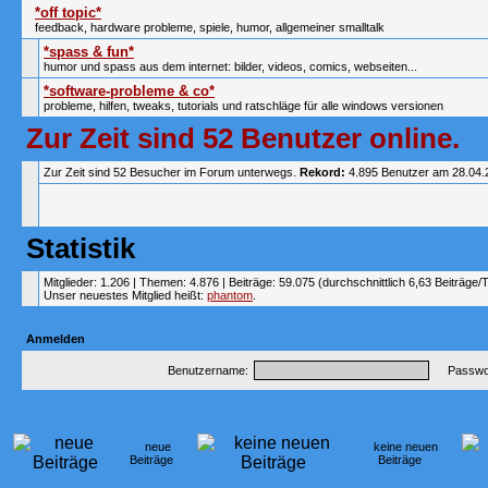
*off topic*
feedback, hardware probleme, spiele, humor, allgemeiner smalltalk
*spass & fun*
humor und spass aus dem internet: bilder, videos, comics, webseiten...
*software-probleme & co*
probleme, hilfen, tweaks, tutorials und ratschläge für alle windows versionen
Zur Zeit sind 52 Benutzer online.
Zur Zeit sind 52 Besucher im Forum unterwegs.
Rekord:
4.895 Benutzer am 28.04
Statistik
Mitglieder: 1.206 | Themen: 4.876 | Beiträge: 59.075 (durchschnittlich 6,63 Beiträge/
Unser neuestes Mitglied heißt:
phantom
.
Anmelden
Benutzername:
Passwor
neue
keine neuen
Beiträge
Beiträge