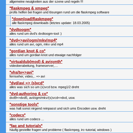
allgemeine neuigkeiten aus der szene und regeln !!!
*flaskmpeg & xmpeg*
profis helfen bei fragen und lösungen rund um die flaskmpeg software
*download|flaskmpeg*
alle flaskmpeg downloads (letztes update: 18.03.2005)
*dvdtoogm*
alles rund um dvd's dvdtoogm-tool :)
*dvd=>avi/ogm/mkv/mp4*
alles rund um avi, ogm, mkv und mp4
*gordian knot & co*
alles rund um gordian knot und etwaige nachfolger
*virtualdub(mod) & avisynth*
videoberabeitung, frameserver,....
*vhs/tv=>avi*
fernseher, video,.. => avi
*dvd/avi => (s)vcd*
alles was sich so um (s)vcd bzw. mpeg1/2 dreht
*dvd-authoring & co*
dvd9=>dvd5, avi/ogm/mkv/(s)vcd=>dvd, usw.
*sonstige tools*
was halt sonst nirgend reinpasst und sich ums Encoden usw. dreht
*codecs*
alles rund um codecs ...
*faq and tutorials*
häufig gestellte fragen und probleme ( flaskmpeg, irc-tutorial, windows )