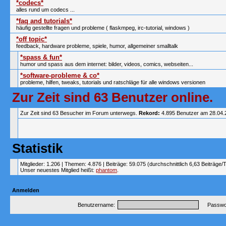
*codecs*
alles rund um codecs ...
*faq and tutorials*
häufig gestellte fragen und probleme ( flaskmpeg, irc-tutorial, windows )
*off topic*
feedback, hardware probleme, spiele, humor, allgemeiner smalltalk
*spass & fun*
humor und spass aus dem internet: bilder, videos, comics, webseiten...
*software-probleme & co*
probleme, hilfen, tweaks, tutorials und ratschläge für alle windows versionen
Zur Zeit sind 63 Benutzer online.
Zur Zeit sind 63 Besucher im Forum unterwegs.
Rekord:
4.895 Benutzer am 28.04
Statistik
Mitglieder: 1.206 | Themen: 4.876 | Beiträge: 59.075 (durchschnittlich 6,63 Beiträge/
Unser neuestes Mitglied heißt:
phantom
.
Anmelden
Benutzername:
Passwor