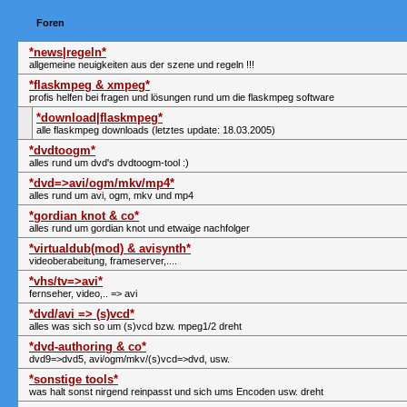
Foren
*news|regeln*
allgemeine neuigkeiten aus der szene und regeln !!!
*flaskmpeg & xmpeg*
profis helfen bei fragen und lösungen rund um die flaskmpeg software
*download|flaskmpeg*
alle flaskmpeg downloads (letztes update: 18.03.2005)
*dvdtoogm*
alles rund um dvd's dvdtoogm-tool :)
*dvd=>avi/ogm/mkv/mp4*
alles rund um avi, ogm, mkv und mp4
*gordian knot & co*
alles rund um gordian knot und etwaige nachfolger
*virtualdub(mod) & avisynth*
videoberabeitung, frameserver,....
*vhs/tv=>avi*
fernseher, video,.. => avi
*dvd/avi => (s)vcd*
alles was sich so um (s)vcd bzw. mpeg1/2 dreht
*dvd-authoring & co*
dvd9=>dvd5, avi/ogm/mkv/(s)vcd=>dvd, usw.
*sonstige tools*
was halt sonst nirgend reinpasst und sich ums Encoden usw. dreht