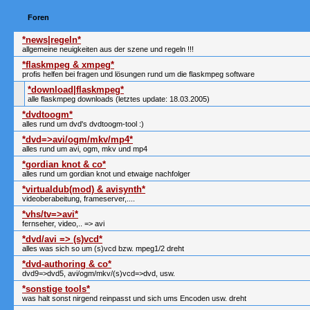
Foren
*news|regeln*
allgemeine neuigkeiten aus der szene und regeln !!!
*flaskmpeg & xmpeg*
profis helfen bei fragen und lösungen rund um die flaskmpeg software
*download|flaskmpeg*
alle flaskmpeg downloads (letztes update: 18.03.2005)
*dvdtoogm*
alles rund um dvd's dvdtoogm-tool :)
*dvd=>avi/ogm/mkv/mp4*
alles rund um avi, ogm, mkv und mp4
*gordian knot & co*
alles rund um gordian knot und etwaige nachfolger
*virtualdub(mod) & avisynth*
videoberabeitung, frameserver,....
*vhs/tv=>avi*
fernseher, video,.. => avi
*dvd/avi => (s)vcd*
alles was sich so um (s)vcd bzw. mpeg1/2 dreht
*dvd-authoring & co*
dvd9=>dvd5, avi/ogm/mkv/(s)vcd=>dvd, usw.
*sonstige tools*
was halt sonst nirgend reinpasst und sich ums Encoden usw. dreht