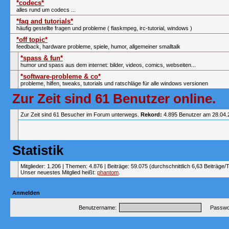
*codecs*
alles rund um codecs ...
*faq and tutorials*
häufig gestellte fragen und probleme ( flaskmpeg, irc-tutorial, windows )
*off topic*
feedback, hardware probleme, spiele, humor, allgemeiner smalltalk
*spass & fun*
humor und spass aus dem internet: bilder, videos, comics, webseiten...
*software-probleme & co*
probleme, hilfen, tweaks, tutorials und ratschläge für alle windows versionen
Zur Zeit sind 61 Benutzer online.
Zur Zeit sind 61 Besucher im Forum unterwegs.
Rekord:
4.895 Benutzer am 28.04
Statistik
Mitglieder: 1.206 | Themen: 4.876 | Beiträge: 59.075 (durchschnittlich 6,63 Beiträge/
Unser neuestes Mitglied heißt:
phantom
.
Anmelden
Benutzername:
Passwor