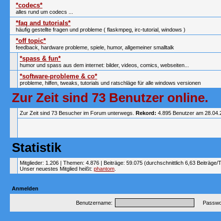
*codecs*
alles rund um codecs ...
*faq and tutorials*
häufig gestellte fragen und probleme ( flaskmpeg, irc-tutorial, windows )
*off topic*
feedback, hardware probleme, spiele, humor, allgemeiner smalltalk
*spass & fun*
humor und spass aus dem internet: bilder, videos, comics, webseiten...
*software-probleme & co*
probleme, hilfen, tweaks, tutorials und ratschläge für alle windows versionen
Zur Zeit sind 73 Benutzer online.
Zur Zeit sind 73 Besucher im Forum unterwegs.
Rekord:
4.895 Benutzer am 28.04
Statistik
Mitglieder: 1.206 | Themen: 4.876 | Beiträge: 59.075 (durchschnittlich 6,63 Beiträge/
Unser neuestes Mitglied heißt:
phantom
.
Anmelden
Benutzername:
Passwor