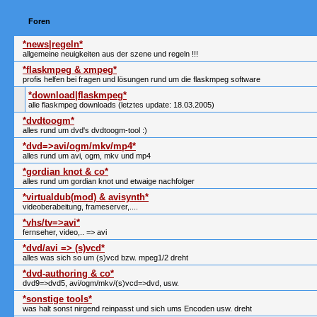
Foren
*news|regeln*
allgemeine neuigkeiten aus der szene und regeln !!!
*flaskmpeg & xmpeg*
profis helfen bei fragen und lösungen rund um die flaskmpeg software
*download|flaskmpeg*
alle flaskmpeg downloads (letztes update: 18.03.2005)
*dvdtoogm*
alles rund um dvd's dvdtoogm-tool :)
*dvd=>avi/ogm/mkv/mp4*
alles rund um avi, ogm, mkv und mp4
*gordian knot & co*
alles rund um gordian knot und etwaige nachfolger
*virtualdub(mod) & avisynth*
videoberabeitung, frameserver,....
*vhs/tv=>avi*
fernseher, video,.. => avi
*dvd/avi => (s)vcd*
alles was sich so um (s)vcd bzw. mpeg1/2 dreht
*dvd-authoring & co*
dvd9=>dvd5, avi/ogm/mkv/(s)vcd=>dvd, usw.
*sonstige tools*
was halt sonst nirgend reinpasst und sich ums Encoden usw. dreht